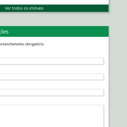
Ver todos os imóveis
ções
reenchimento obrigatório.