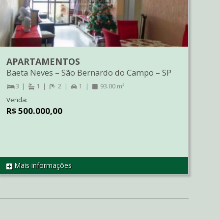
APARTAMENTOS
Baeta Neves
–
São Bernardo do Campo
–
SP
3
1
2
1
93.00 m²
Venda:
R$ 500.000,00
Mais informações
REF AP2690