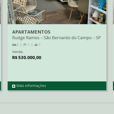
APARTAMENTOS
Rudge Ramos
–
São Bernardo do Campo
–
SP
2
1
1
Venda:
R$ 530.000,00
Mais informações
REF AP3274