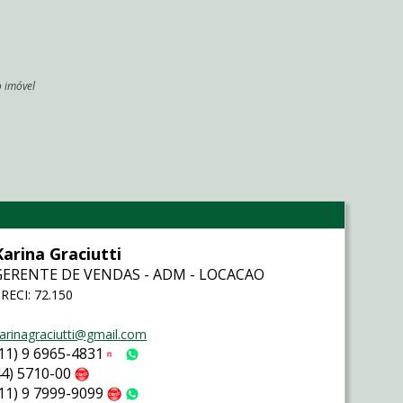
o imóvel
l
Karina Graciutti
GERENTE DE VENDAS - ADM - LOCACAO
RECI: 72.150
arinagraciutti@gmail.com
(11) 9 6965-4831
Tim
WhatsApp
44) 5710-00
Claro
(11) 9 7999-9099
Claro
WhatsApp