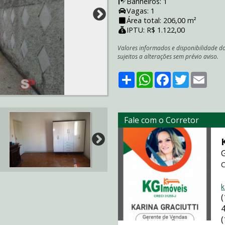
Banheiros: 1
Vagas: 1
Área total: 206,00 m²
IPTU: R$ 1.122,00
Valores informados e disponibilidade d
sujeitos a alterações sem prévio aviso.
Share
WhatsApp
Facebook
Twitter
Emai
Fale com o Corretor
C
k