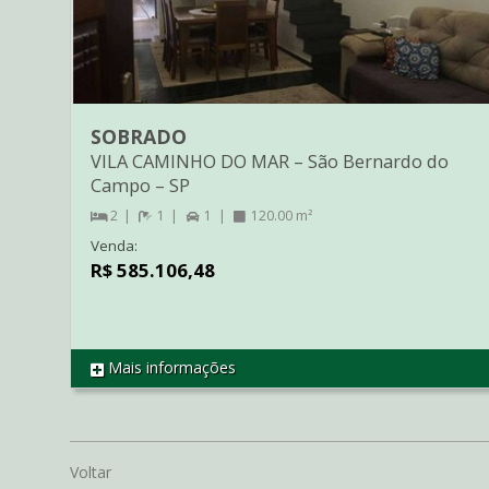
SOBRADO
VILA CAMINHO DO MAR
–
São Bernardo do
Campo
–
SP
2
1
1
120.00 m²
Venda:
R$ 585.106,48
Mais informações
REF SO1340
Voltar