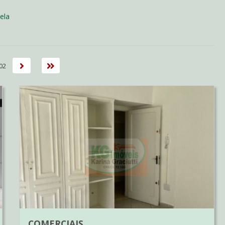
ela
Próxima
Última
102
COMERCIAIS