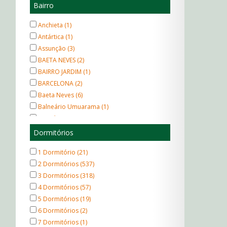
Loja (1)
Bairro
Casa de Vila (2)
Anchieta (1)
Padrão (5)
Antártica (1)
Sala (18)
Assunção (3)
Padrão (131)
BAETA NEVES (2)
Padrão (169)
BAIRRO JARDIM (1)
Térrea (22)
BARCELONA (2)
Salão (9)
Baeta Neves (6)
Balneário Umuarama (1)
Bangú (2)
Barcelona (3)
Dormitórios
Boa Vista (4)
1 Dormitório (21)
CAMPESTRE (6)
2 Dormitórios (537)
CENTREVILLE (1)
3 Dormitórios (318)
CENTRO (13)
4 Dormitórios (57)
CONDOMÍNIO MARACANA (1)
5 Dormitórios (19)
Campanário (1)
6 Dormitórios (2)
Campestre (39)
7 Dormitórios (1)
Campestre/Jardim (1)