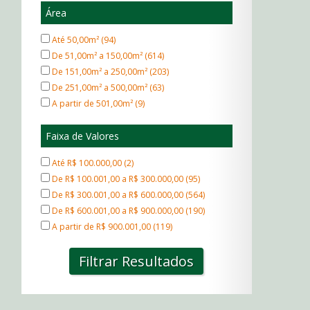
FERRAZÓPOLIS (1)
14 vagas (1)
Área
FUNDAÇÃO (1)
15 vagas (1)
Fundação (5)
Até 50,00m² (94)
30 vagas (1)
HORIZONTE AZUL - VILLAGE AMBIENTAL II (1)
De 51,00m² a 150,00m² (614)
JARDIM (4)
De 151,00m² a 250,00m² (203)
JARDIM ALVORADA (2)
De 251,00m² a 500,00m² (63)
JARDIM ANDREA DEMARCHI (1)
A partir de 501,00m² (9)
JARDIM BRASÍLIA (1)
JARDIM CAMBUÍ (2)
Faixa de Valores
JARDIM CRISTIANE (1)
JARDIM DAS ACÁCIAS (1)
Até R$ 100.000,00 (2)
JARDIM DO ESTÁDIO (5)
De R$ 100.001,00 a R$ 300.000,00 (95)
JARDIM GUARARÁ (3)
De R$ 300.001,00 a R$ 600.000,00 (564)
JARDIM IPANEMA (2)
De R$ 600.001,00 a R$ 900.000,00 (190)
JARDIM IPANEMA SOBRADO NOVO (1)
A partir de R$ 900.001,00 (119)
JARDIM IRENE (7)
JARDIM LAS VEGAS (8)
Filtrar Resultados
JARDIM MAREK (1)
JARDIM MIRANTE (1)
JARDIM MONÇÕES (1)