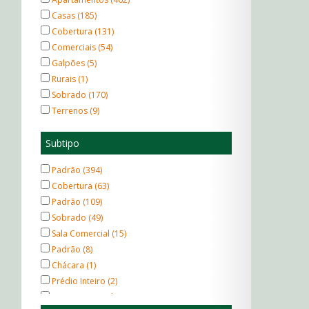
Casas (185)
Cobertura (131)
Comerciais (54)
Galpões (5)
Rurais (1)
Sobrado (170)
Terrenos (9)
Subtipo
Padrão (394)
Cobertura (63)
Padrão (109)
Sobrado (49)
Sala Comercial (15)
Padrão (8)
Chácara (1)
Prédio Inteiro (2)
Casa Comercial (9)