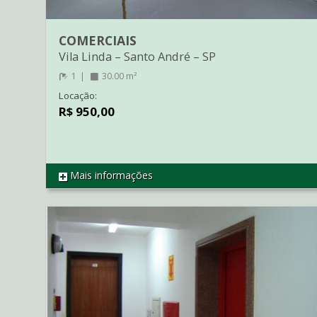
COMERCIAIS
Vila Linda
–
Santo André
–
SP
1
30.00 m²
Locação:
R$ 950,00
Mais informações
REF SL2731