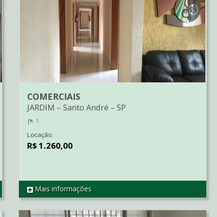
COMERCIAIS
JARDIM
–
Santo André
–
SP
1
Locação:
R$ 1.260,00
Mais informações
REF SA0075