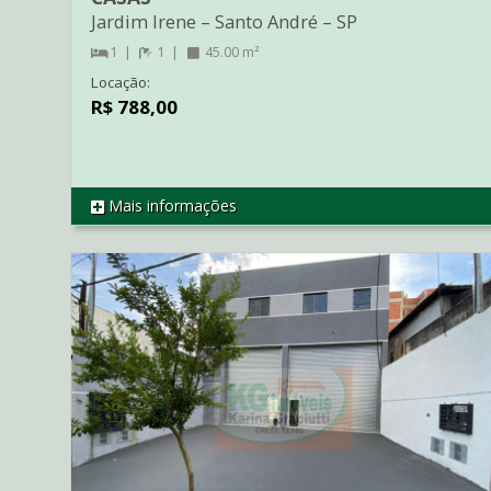
Jardim Irene
–
Santo André
–
SP
1
1
45.00 m²
Locação:
R$ 788,00
Mais informações
REF CA1849