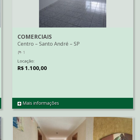
COMERCIAIS
Centro
–
Santo André
–
SP
1
Locação:
R$ 1.100,00
Mais informações
REF SA0068