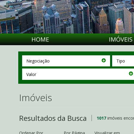
HOME
IMÓVEIS
Negociação
Tipo
Negociação
Tipo
Valor
Valor
Imóveis
Resultados da Busca
1017
imóveis encon
Ordenar Por
Por Página
Visualizar em