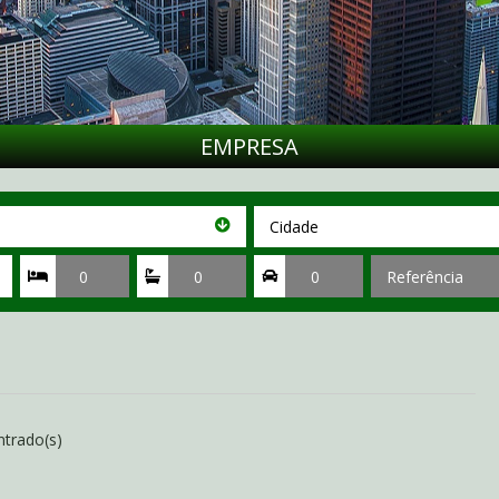
EMPRESA
Cidade
Cidade
Quartos
Suítes
Vagas
Referência
trado(s)