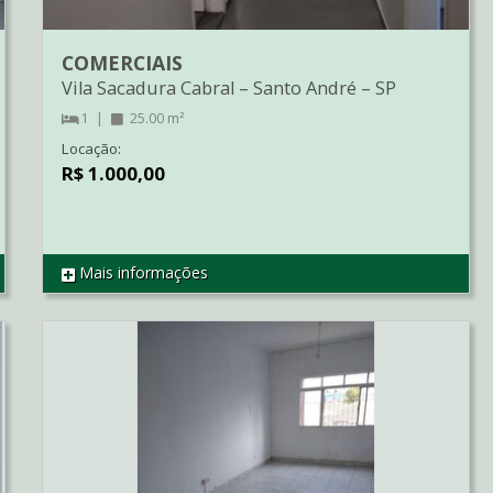
COMERCIAIS
Vila Sacadura Cabral
–
Santo André
–
SP
1
25.00 m²
Locação:
R$ 1.000,00
Mais informações
REF SA1894