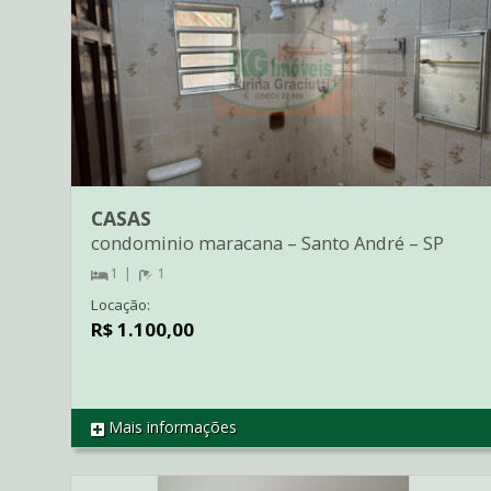
CASAS
condominio maracana
–
Santo André
–
SP
1
1
Locação:
R$ 1.100,00
Mais informações
REF CA3269