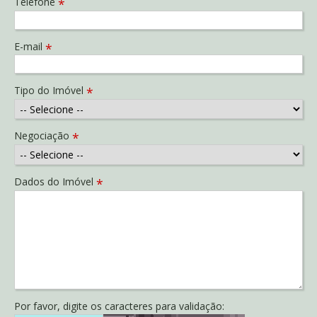
Telefone
*
E-mail
*
Tipo do Imóvel
*
Negociação
*
Dados do Imóvel
*
Por favor, digite os caracteres para validação: