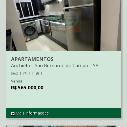
APARTAMENTOS
Anchieta
–
São Bernardo do Campo
–
SP
2
1
1
Venda:
R$ 565.000,00
Mais informações
REF AP1932