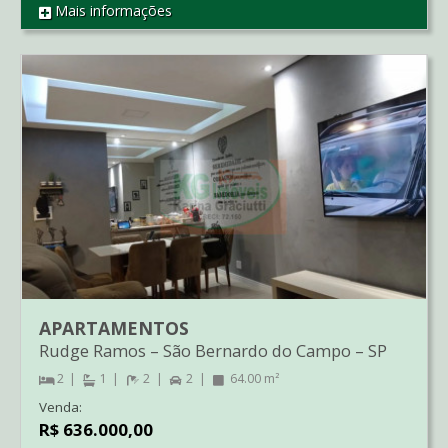
Mais informações
REF AP3274
APARTAMENTOS
Rudge Ramos
–
São Bernardo do Campo
–
SP
2
1
2
2
64.00 m²
Venda:
R$ 636.000,00