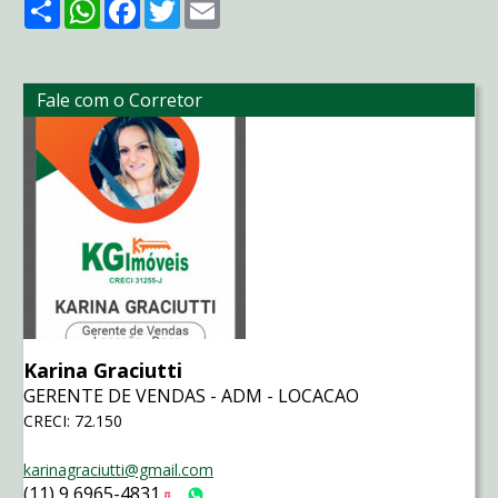
Share
WhatsApp
Facebook
Twitter
Email
Fale com o Corretor
Karina Graciutti
GERENTE DE VENDAS - ADM - LOCACAO
CRECI: 72.150
karinagraciutti@gmail.com
(11) 9 6965-4831