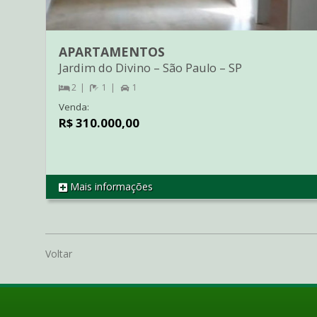
APARTAMENTOS
Jardim do Divino
–
São Paulo
–
SP
2
1
1
Venda:
R$ 310.000,00
Mais informações
REF AP2723
Voltar