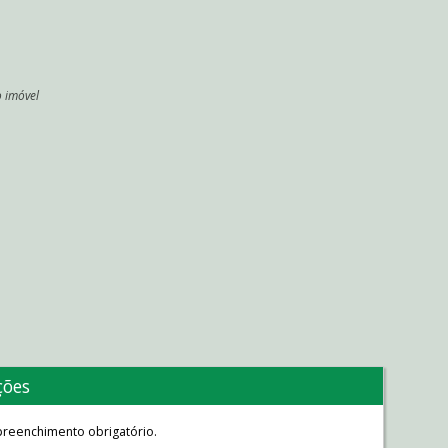
o imóvel
l
ções
reenchimento obrigatório.