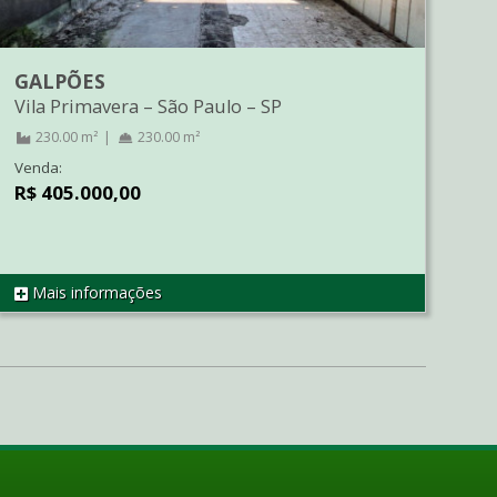
GALPÕES
Vila Primavera
–
São Paulo
–
SP
230.00 m²
230.00 m²
Venda:
R$ 405.000,00
Mais informações
REF GA2161