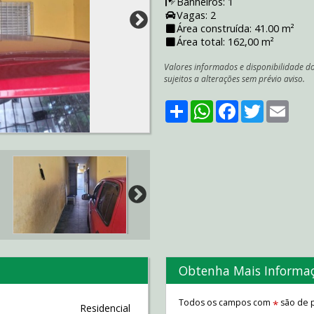
Banheiros: 1
Vagas: 2
Área construída: 41.00 m²
Área total: 162,00 m²
Valores informados e disponibilidade d
sujeitos a alterações sem prévio aviso.
Share
WhatsApp
Facebook
Twitter
Emai
Obtenha Mais Informa
Todos os campos com
são de p
*
Residencial