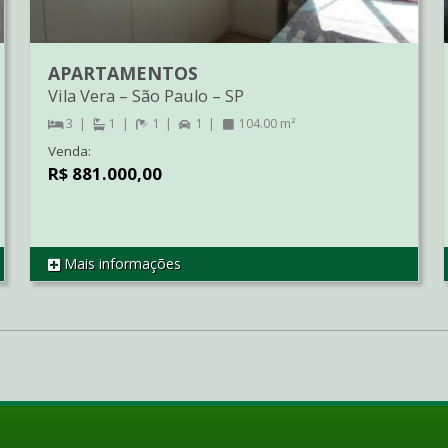
APARTAMENTOS
Vila Vera
–
São Paulo
–
SP
3
1
1
1
104.00 m²
Venda:
R$ 881.000,00
Mais informações
REF AP2236