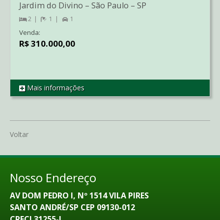
Jardim do Divino
–
São Paulo
–
SP
2
1
1
Venda:
R$ 310.000,00
Mais informações
REF AP2723
Voltar
Nosso Endereço
AV DOM PEDRO I, Nº 1514 VILA PIRES
SANTO ANDRÉ/SP CEP 09130-012
CRECI 31255-J