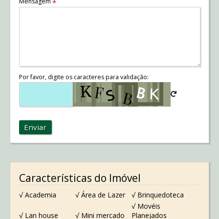
Mensagem
*
Por favor, digite os caracteres para validação:
Enviar
Características do Imóvel
√ Academia
√ Área de Lazer
√ Brinquedoteca
√ Movéis
√ Lan house
√ Mini mercado
Planejados