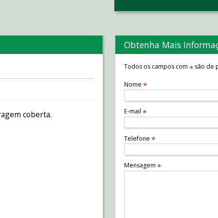
Obtenha Mais Informa
Todos os campos com
são de p
*
Nome
*
E-mail
*
aragem coberta.
Telefone
*
Mensagem
*