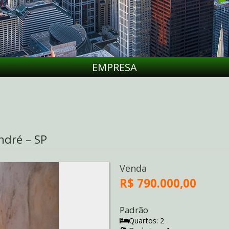
EMPRESA
dré – SP
Venda
R$ 790.000,00
Padrão
Quartos: 2