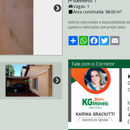
Banheiros: 1
Vagas: 1
Área construída: 98.00 m²
Valores informados e disponibilidade d
sujeitos a alterações sem prévio aviso.
Share
WhatsApp
Facebook
Twitter
Emai
Fale com o Corretor
C
k