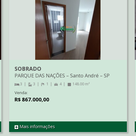
SOBRADO
PARQUE DAS NAÇÕES
–
Santo André
–
SP
3
3
1
4
148.00 m²
Venda:
R$ 867.000,00
Mais informações
REF SO01496