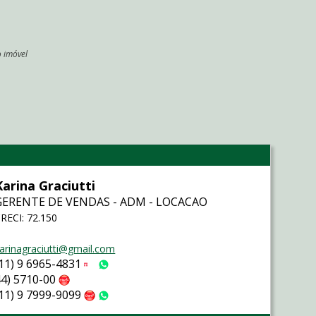
o imóvel
l
Karina Graciutti
GERENTE DE VENDAS - ADM - LOCACAO
RECI: 72.150
arinagraciutti@gmail.com
(11) 9 6965-4831
Tim
WhatsApp
44) 5710-00
Claro
(11) 9 7999-9099
Claro
WhatsApp