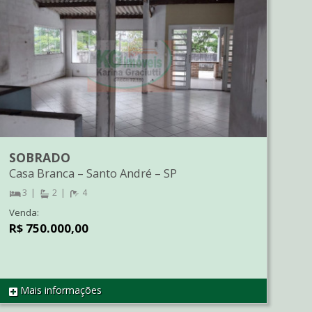
SOBRADO
Casa Branca
–
Santo André
–
SP
3
2
4
Venda:
R$ 750.000,00
Mais informações
REF SO1176