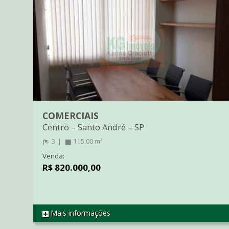
COMERCIAIS
Centro
–
Santo André
–
SP
3
115.00 m²
Venda:
R$ 820.000,00
Mais informações
REF SL3092