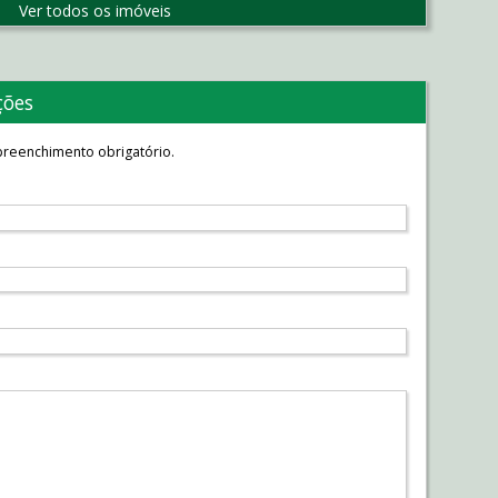
Ver todos os imóveis
ções
reenchimento obrigatório.