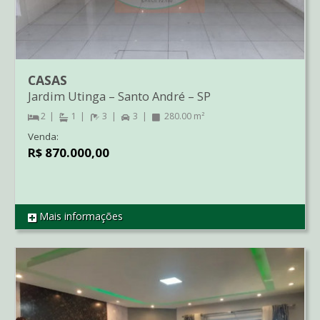
CASAS
Jardim Utinga
–
Santo André
–
SP
2
1
3
3
280.00 m²
Venda:
R$ 870.000,00
Mais informações
REF CA2382