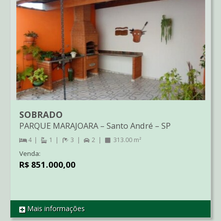
SOBRADO
PARQUE MARAJOARA
–
Santo André
–
SP
4
1
3
2
313.00 m²
Venda:
R$ 851.000,00
Mais informações
REF SO1342