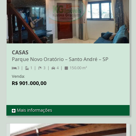
CASAS
Parque Novo Oratório
–
Santo André
–
SP
3
1
3
4
150.00 m²
Venda:
R$ 901.000,00
Mais informações
REF SO2809