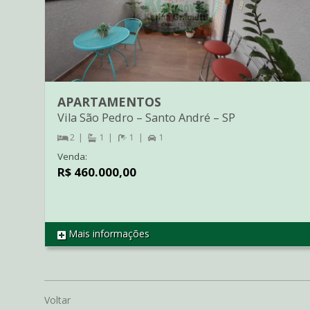
APARTAMENTOS
Vila São Pedro
–
Santo André
–
SP
2
1
1
1
Venda:
R$ 460.000,00
Mais informações
REF AP1995
Voltar