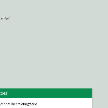
o imóvel
l
ções
reenchimento obrigatório.