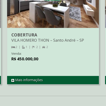
COBERTURA
VILA HOMERO THON
–
Santo André
–
SP
2
1
2
2
Venda:
R$ 450.000,00
Mais informações
REF CO00949