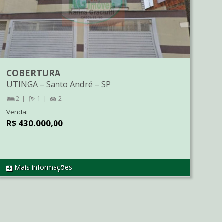
COBERTURA
UTINGA
–
Santo André
–
SP
2
1
2
Venda:
R$ 430.000,00
Mais informações
REF CO0828