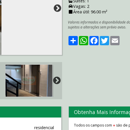
Suítes: 1
Vagas: 2
Área útil: 96.00 m²
Valores informados e disponibilidade d
sujeitos a alterações sem prévio aviso.
Share
WhatsApp
Facebook
Twitter
Emai
Obtenha Mais Informa
Todos os campos com
são de p
*
residencial