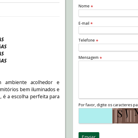
Nome
*
E-mail
*
AS
Telefone
*
GAS
AS
Mensagem
*
GAS
m ambiente acolhedor e
ormitórios bem iluminados e
 é a escolha perfeita para
Por favor, digite os caracteres pa
Enviar