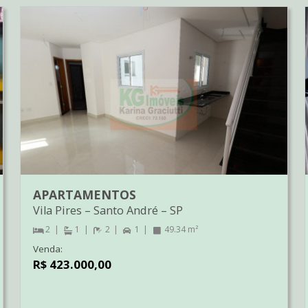
APARTAMENTOS
Vila Pires
–
Santo André
–
SP
2
1
2
1
49.34 m²
Venda:
R$ 423.000,00