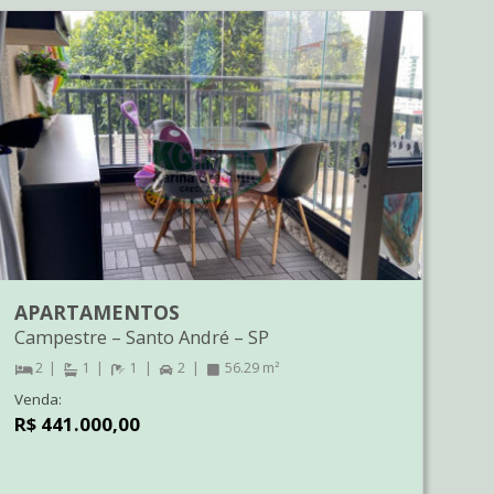
APARTAMENTOS
Campestre
–
Santo André
–
SP
2
1
1
2
56.29 m²
Venda:
R$ 441.000,00