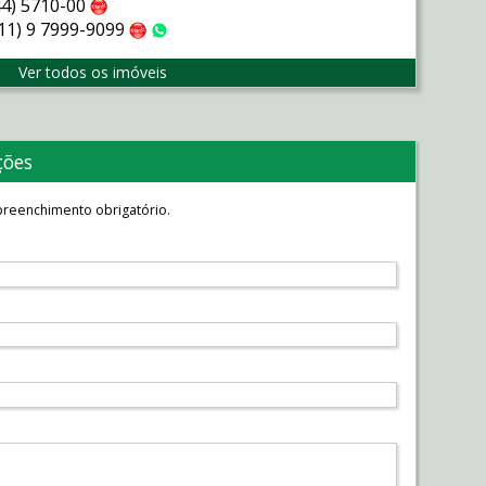
44) 5710-00
Claro
(11) 9 7999-9099
Claro
WhatsApp
Ver todos os imóveis
ções
reenchimento obrigatório.