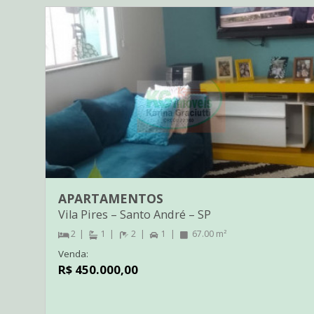
APARTAMENTOS
Vila Pires
–
Santo André
–
SP
2
1
2
1
67.00 m²
Venda:
R$ 450.000,00