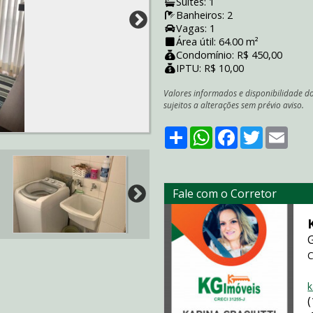
Suítes: 1
Banheiros: 2
Vagas: 1
Área útil: 64.00 m²
Condomínio: R$ 450,00
IPTU: R$ 10,00
Valores informados e disponibilidade d
sujeitos a alterações sem prévio aviso.
Share
WhatsApp
Facebook
Twitter
Emai
Fale com o Corretor
C
k