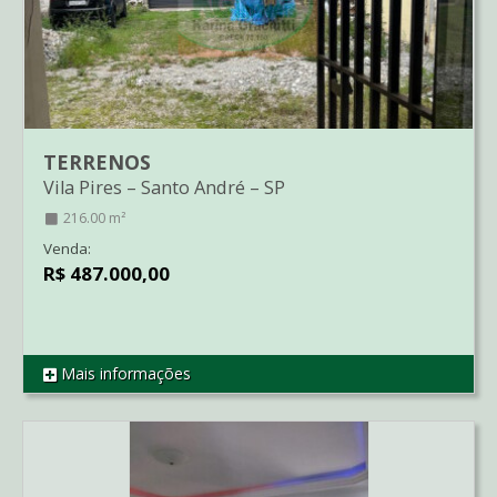
TERRENOS
Vila Pires
–
Santo André
–
SP
216.00 m²
Venda:
R$ 487.000,00
Mais informações
REF TE1198