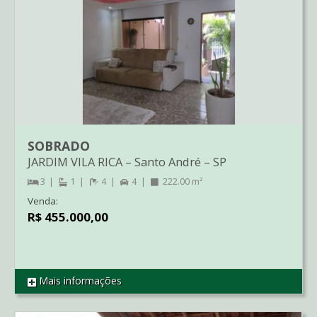
SOBRADO
JARDIM VILA RICA
–
Santo André
–
SP
3
1
4
4
222.00 m²
Venda:
R$ 455.000,00
Mais informações
REF SO1349