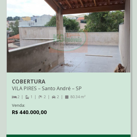
COBERTURA
VILA PIRES
–
Santo André
–
SP
2
1
2
2
80.34 m²
Venda:
R$ 440.000,00