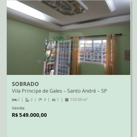
SOBRADO
Vila Príncipe de Gales
–
Santo André
–
SP
2
2
4
1
150.00 m²
Venda:
R$ 549.000,00