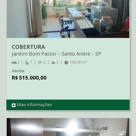
COBERTURA
Jardim Bom Pastor
–
Santo André
–
SP
2
1
2
2
108.00 m²
Venda:
R$ 515.000,00
Mais informações
REF CO1756