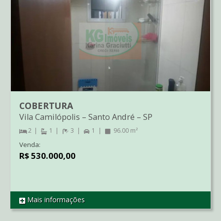
COBERTURA
Vila Camilópolis
–
Santo André
–
SP
2
1
3
1
96.00 m²
Venda:
R$ 530.000,00
Mais informações
REF CO1363