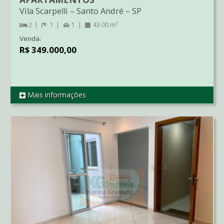
Vila Scarpelli
–
Santo André
–
SP
2
1
1
43.00 m²
Venda:
R$ 349.000,00
Mais informações
REF AP3031