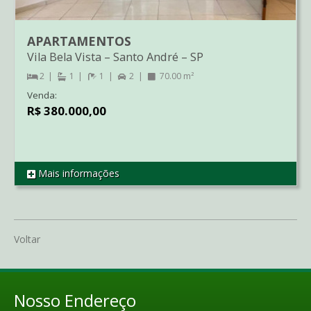
APARTAMENTOS
Vila Bela Vista
–
Santo André
–
SP
2
1
1
2
70.00 m²
Venda:
R$ 380.000,00
Mais informações
REF AP1868
Voltar
Nosso Endereço