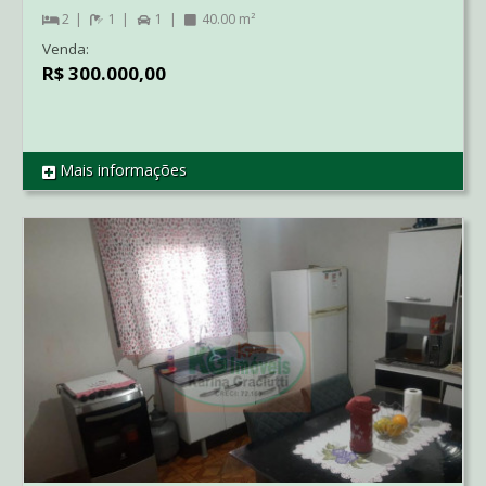
2
1
1
40.00 m²
Venda:
R$ 300.000,00
Mais informações
REF AP2323