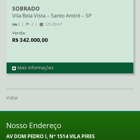
SOBRADO
Vila Bela Vista
–
Santo André
–
SP
2
2
125.00 m²
Venda:
R$ 342.000,00
Mais informações
REF SO1442
Voltar
Nosso Endereço
AV DOM PEDRO I, Nº 1514 VILA PIRES