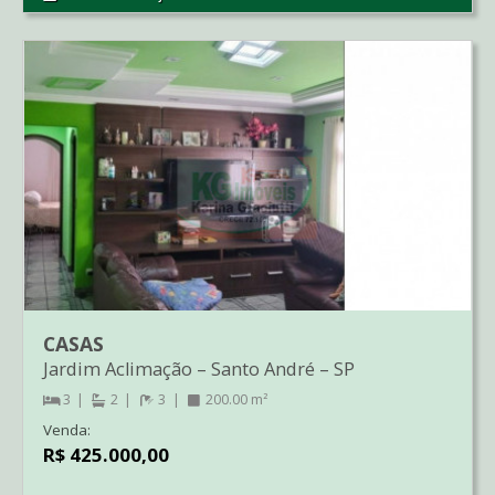
CASAS
Jardim Aclimação
–
Santo André
–
SP
3
2
3
200.00 m²
Venda:
R$ 425.000,00