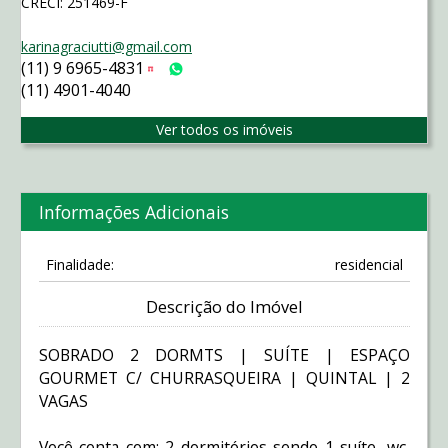
CRECI: 251469-F
karinagraciutti@gmail.com
(11) 9 6965-4831
Tim
WhatsApp
(11) 4901-4040
Ver todos os imóveis
Informações Adicionais
Finalidade:
residencial
Descrição do Imóvel
SOBRADO 2 DORMTS | SUÍTE | ESPAÇO
GOURMET C/ CHURRASQUEIRA | QUINTAL | 2
VAGAS
Você conta com: 2 dormitórios sendo 1 suíte, wc,