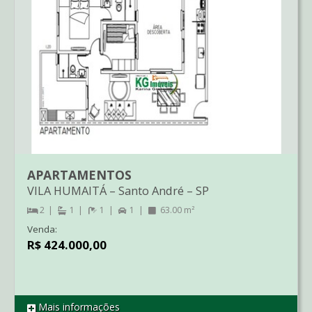
APARTAMENTOS
VILA HUMAITÁ
–
Santo André
–
SP
2
1
1
1
63.00 m²
Venda:
R$ 424.000,00
Mais informações
REF AP04587