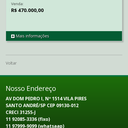
Venda:
R$ 470.000,00
Mais informações
REF SO1481
Voltar
Nosso Endereço
AV DOM PEDRO I, Nº 1514 VILA PIRES
SANTO ANDRÉ/SP CEP 09130-012
CRECI 31255-J
11 92085-3336 (fixo)
11 97999-9099 (whatsaap)