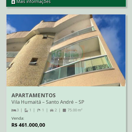
Mais informações
REF CO00974
APARTAMENTOS
Vila Humaitá
–
Santo André
–
SP
3
1
1
2
75.00 m²
Venda:
R$ 461.000,00