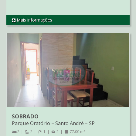
Mais informações
REF AP3240
SOBRADO
Parque Oratório
–
Santo André
–
SP
2
2
1
2
77.00 m²