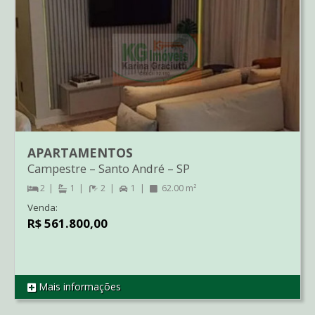
APARTAMENTOS
Campestre
–
Santo André
–
SP
2
1
2
1
62.00 m²
Venda:
R$ 561.800,00
Mais informações
REF AP2513