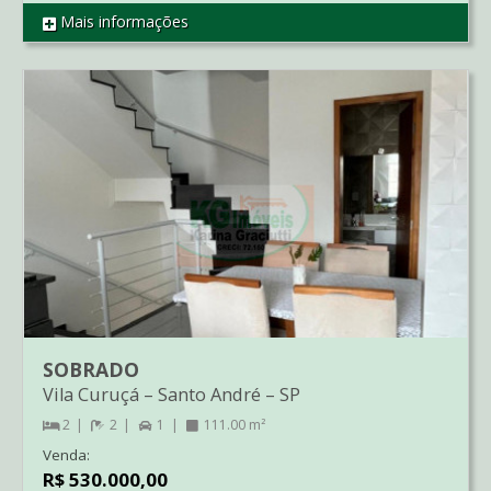
Mais informações
REF AP2681
SOBRADO
Vila Curuçá
–
Santo André
–
SP
2
2
1
111.00 m²
Venda:
R$ 530.000,00