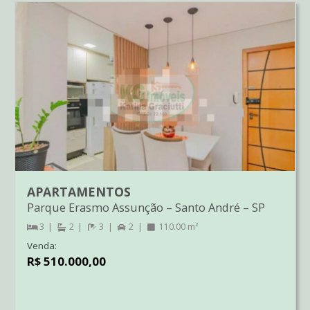
APARTAMENTOS
Parque Erasmo Assunção
–
Santo André
–
SP
3
2
3
2
110.00 m²
Venda:
R$ 510.000,00