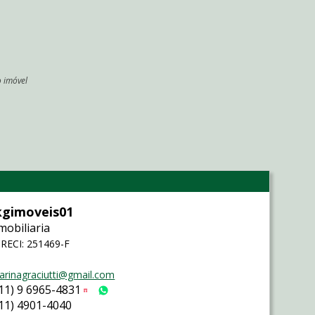
o imóvel
l
kgimoveis01
mobiliaria
RECI: 251469-F
arinagraciutti@gmail.com
(11) 9 6965-4831
Tim
WhatsApp
(11) 4901-4040