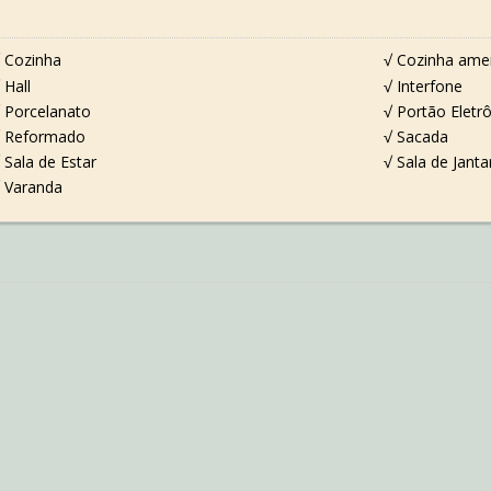
 Cozinha
√ Cozinha ame
 Hall
√ Interfone
 Porcelanato
√ Portão Eletr
√ Reformado
√ Sacada
 Sala de Estar
√ Sala de Janta
 Varanda