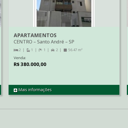
APARTAMENTOS
CENTRO
–
Santo André
–
SP
2
1
1
2
56.47 m²
Venda:
R$ 380.000,00
Mais informações
REF AP3947