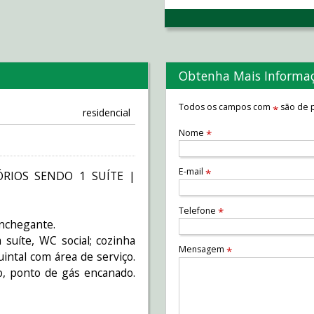
Obtenha Mais Informa
Todos os campos com
são de p
*
residencial
Nome
*
E-mail
*
RIOS SENDO 1 SUÍTE |
Telefone
*
onchegante.
 suíte, WC social; cozinha
Mensagem
*
uintal com área de serviço.
, ponto de gás encanado.