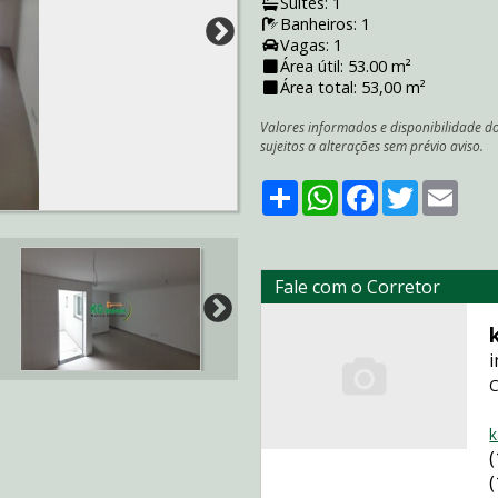
Suítes: 1
Banheiros: 1
Vagas: 1
Área útil: 53.00 m²
Área total: 53,00 m²
Valores informados e disponibilidade d
sujeitos a alterações sem prévio aviso.
Share
WhatsApp
Facebook
Twitter
Emai
Fale com o Corretor
i
C
k