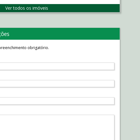
Ver todos os imóveis
ções
reenchimento obrigatório.