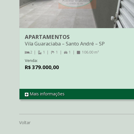
APARTAMENTOS
Vila Guaraciaba
–
Santo André
–
SP
2
1
1
1
106.00 m²
Venda:
R$ 379.000,00
Mais informações
REF CO3095
Voltar