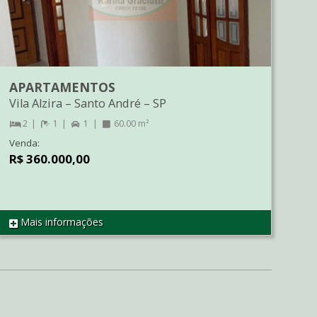
APARTAMENTOS
Vila Alzira
–
Santo André
–
SP
2
1
1
60.00 m²
Venda:
R$ 360.000,00
Mais informações
REF AP2298