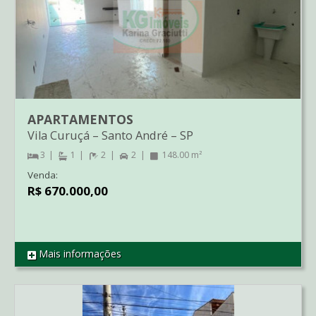
APARTAMENTOS
Vila Curuçá
–
Santo André
–
SP
3
1
2
2
148.00 m²
Venda:
R$ 670.000,00
Mais informações
REF AP2071