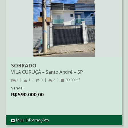
SOBRADO
VILA CURUÇÁ
–
Santo André
–
SP
3
1
3
2
90.00 m²
Venda:
R$ 590.000,00
Mais informações
REF SO1434