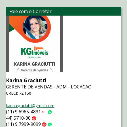
Fale com o Corretor
Karina Graciutti
GERENTE DE VENDAS - ADM - LOCACAO
CRECI: 72.150
karinagraciutti@gmail.com
(11) 9 6965-4831
Tim
WhatsApp
44) 5710-00
Claro
(11) 9 7999-9099
Claro
WhatsApp