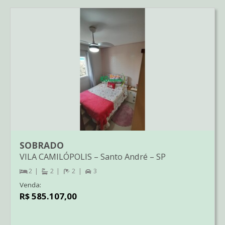
SOBRADO
VILA CAMILÓPOLIS
–
Santo André
–
SP
2
2
2
3
Venda:
R$ 585.107,00