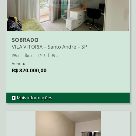
SOBRADO
VILA VITORIA
–
Santo André
–
SP
2
2
1
3
Venda:
R$ 820.000,00
Mais informações
REF SO1768