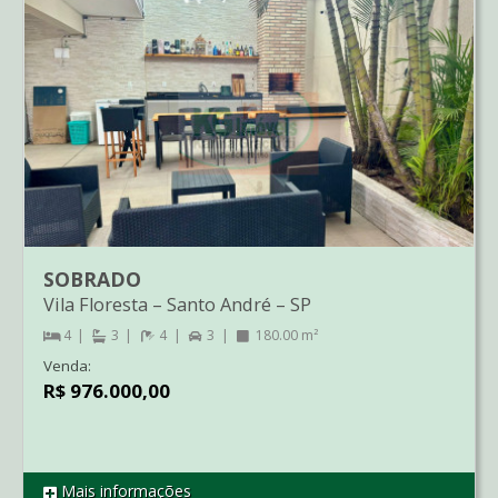
SOBRADO
Vila Floresta
–
Santo André
–
SP
4
3
4
3
180.00 m²
Venda:
R$ 976.000,00
Mais informações
REF SO2100