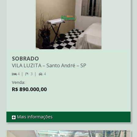
SOBRADO
VILA LUZITA
–
Santo André
–
SP
4
3
4
Venda:
R$ 890.000,00
Mais informações
REF SO01508