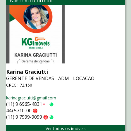
Fale com o Corretor
Karina Graciutti
GERENTE DE VENDAS - ADM - LOCACAO
CRECI: 72.150
karinagraciutti@gmail.com
(11) 9 6965-4831
Tim
WhatsApp
44) 5710-00
Claro
(11) 9 7999-9099
Claro
WhatsApp
Ver todos os imóveis