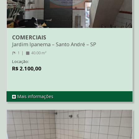
COMERCIAIS
Jardim Ipanema
–
Santo André
–
SP
1
40.00 m²
Locação:
R$ 2.100,00
Mais informações
REF CO2873