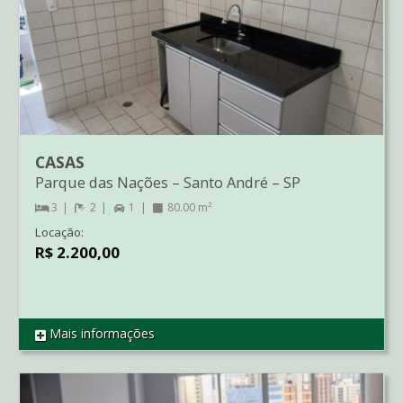
CASAS
Parque das Nações
–
Santo André
–
SP
3
2
1
80.00 m²
Locação:
R$ 2.200,00
Mais informações
REF CA3257