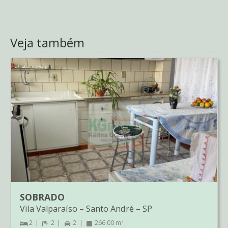
Veja também
SOBRADO
Vila Valparaíso
–
Santo André
–
SP
2
2
2
266.00 m²