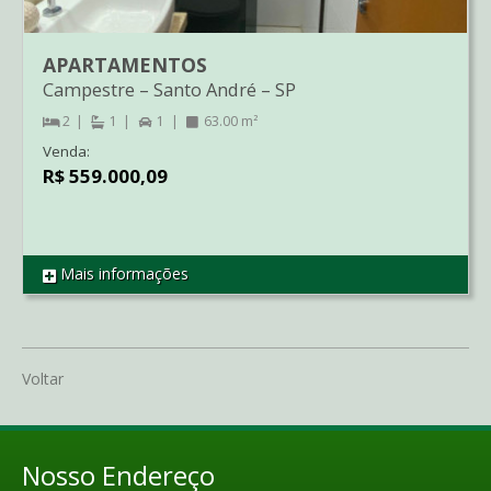
APARTAMENTOS
Campestre
–
Santo André
–
SP
2
1
1
63.00 m²
Venda:
R$ 559.000,09
Mais informações
REF AP1309
Voltar
Nosso Endereço