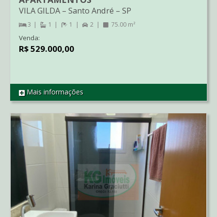
VILA GILDA
–
Santo André
–
SP
3
1
1
2
75.00 m²
Venda:
R$ 529.000,00
Mais informações
REF AP04761