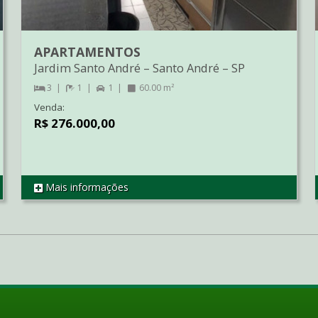
APARTAMENTOS
Jardim Santo André
–
Santo André
–
SP
3
1
1
60.00 m²
Venda:
R$ 276.000,00
Mais informações
REF AP2284