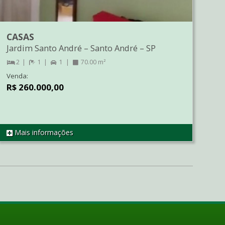
CASAS
Jardim Santo André
–
Santo André
–
SP
2
1
1
70.00 m²
Venda:
R$ 260.000,00
Mais informações
REF SO2781