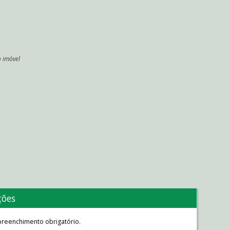
o imóvel
l
ções
reenchimento obrigatório.