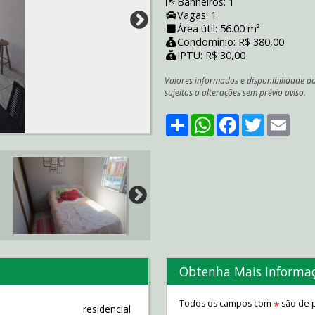
Banheiros: 1
Vagas: 1
Área útil: 56.00 m²
Condomínio: R$ 380,00
IPTU: R$ 30,00
Valores informados e disponibilidade d
sujeitos a alterações sem prévio aviso.
Share
WhatsApp
Facebook
Twitter
Emai
Obtenha Mais Informa
Todos os campos com
são de p
*
residencial