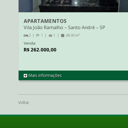
APARTAMENTOS
Vila João Ramalho
–
Santo André
–
SP
2
1
1
48.00 m²
Venda:
R$ 262.000,00
Mais informações
REF AP1760
Voltar