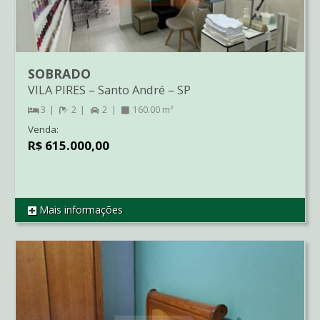
SOBRADO
VILA PIRES
–
Santo André
–
SP
3
2
2
160.00 m²
Venda:
R$ 615.000,00
Mais informações
REF SO2863