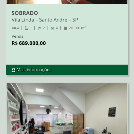
SOBRADO
Vila Linda
–
Santo André
–
SP
4
1
2
4
201.00 m²
Venda:
R$ 689.000,00
Mais informações
REF SO1700