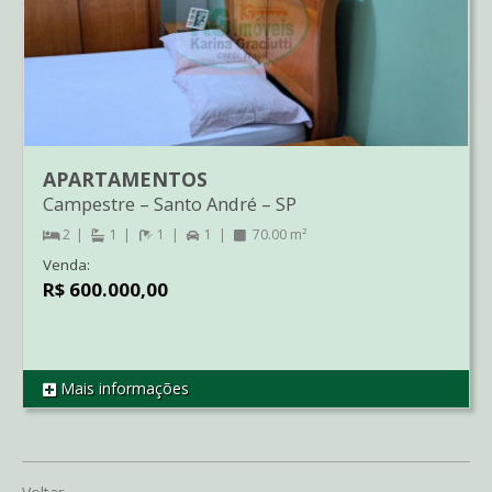
APARTAMENTOS
Campestre
–
Santo André
–
SP
2
1
1
1
70.00 m²
Venda:
R$ 600.000,00
Mais informações
REF AP1686