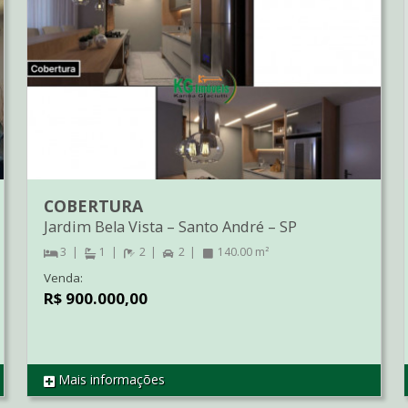
COBERTURA
Jardim Bela Vista
–
Santo André
–
SP
3
1
2
2
140.00 m²
Venda:
R$ 900.000,00
Mais informações
REF CO1140