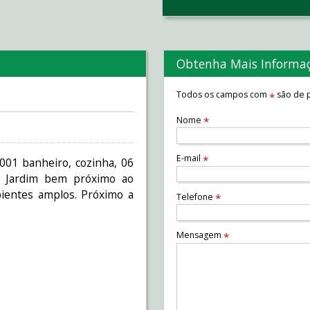
Obtenha Mais Informa
Todos os campos com
são de p
*
Nome
*
E-mail
*
001 banheiro, cozinha, 06
ro Jardim bem próximo ao
ientes amplos. Próximo a
Telefone
*
Mensagem
*