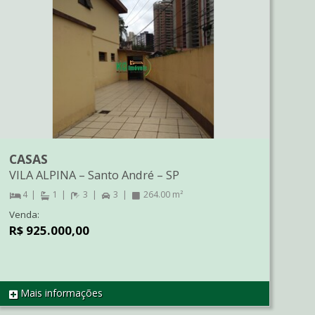
CASAS
VILA ALPINA
–
Santo André
–
SP
4
1
3
3
264.00 m²
Venda:
R$ 925.000,00
Mais informações
REF CA01308