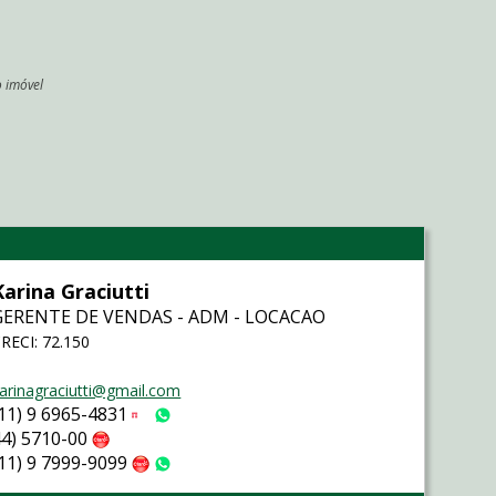
o imóvel
l
Karina Graciutti
GERENTE DE VENDAS - ADM - LOCACAO
RECI: 72.150
arinagraciutti@gmail.com
(11) 9 6965-4831
Tim
WhatsApp
44) 5710-00
Claro
(11) 9 7999-9099
Claro
WhatsApp