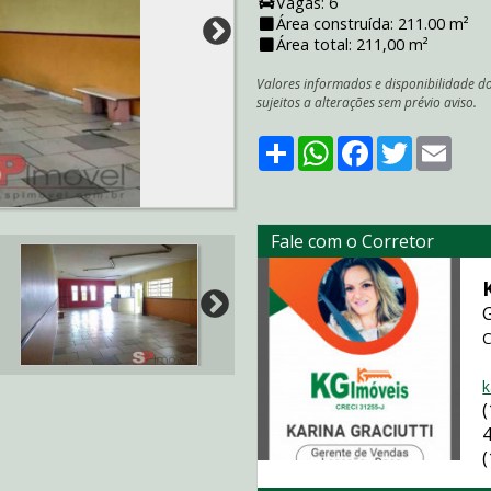
Vagas: 6
Área construída: 211.00 m²
Área total: 211,00 m²
Valores informados e disponibilidade d
sujeitos a alterações sem prévio aviso.
Share
WhatsApp
Facebook
Twitter
Emai
Fale com o Corretor
C
k