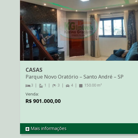
CASAS
Parque Novo Oratório
–
Santo André
–
SP
3
1
3
4
150.00 m²
Venda:
R$ 901.000,00
Mais informações
REF SO2809