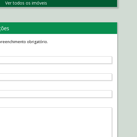
Ver todos os imóveis
ções
reenchimento obrigatório.