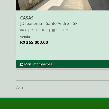
CASAS
JD Ipanema
–
Santo André
–
SP
4
3
2
180.00 m²
Venda:
R$ 365.000,00
Mais informações
REF CA2512
Voltar