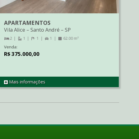
APARTAMENTOS
Vila Alice
–
Santo André
–
SP
2
1
1
1
62.00 m²
Venda:
R$ 375.000,00
Mais informações
REF AP2246