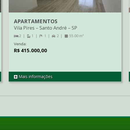
APARTAMENTOS
Vila Pires
–
Santo André
–
SP
2
1
1
2
55.00 m²
Venda:
R$ 415.000,00
Mais informações
REF AP2205