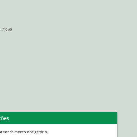
o imóvel
l
ções
reenchimento obrigatório.