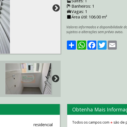
Suítes: 1
Banheiros: 1
Vagas: 1
Área útil: 106.00 m²
Valores informados e disponibilidade d
sujeitos a alterações sem prévio aviso.
Share
WhatsApp
Facebook
Twitter
Emai
Obtenha Mais Informa
Todos os campos com
são de p
*
residencial