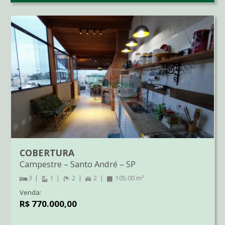
COBERTURA
Campestre
–
Santo André
–
SP
3
1
2
2
105.00 m²
Venda:
R$ 770.000,00