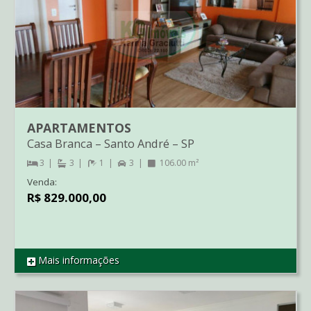
APARTAMENTOS
Casa Branca
–
Santo André
–
SP
3
3
1
3
106.00 m²
Venda:
R$ 829.000,00
Mais informações
REF AP3117