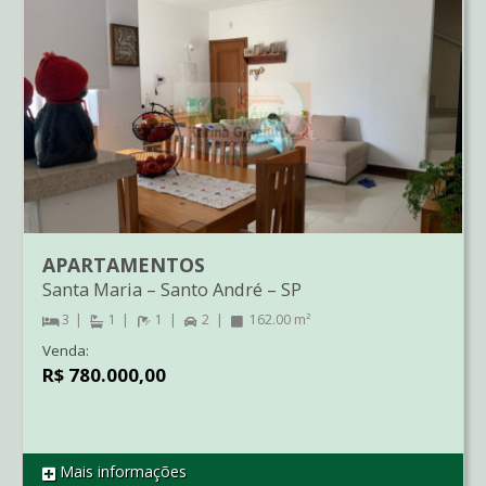
APARTAMENTOS
Santa Maria
–
Santo André
–
SP
3
1
1
2
162.00 m²
Venda:
R$ 780.000,00
Mais informações
REF CO2623