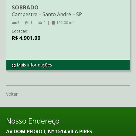
SOBRADO
Campestre
–
Santo André
–
SP
3
1
2
152.00 m²
Locação:
R$ 4.901,00
Mais informações
REF SO3214
Voltar
Nosso Endereço
AV DOM PEDRO I, Nº 1514 VILA PIRES