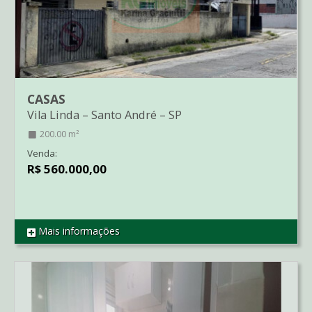
CASAS
Vila Linda
–
Santo André
–
SP
200.00 m²
Venda:
R$ 560.000,00
Mais informações
REF CA2569