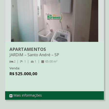
APARTAMENTOS
JARDIM
–
Santo André
–
SP
2
1
1
65.00 m²
Venda:
R$ 525.000,00
Mais informações
REF AP04598