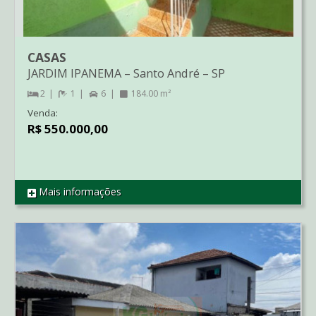
CASAS
JARDIM IPANEMA
–
Santo André
–
SP
2
1
6
184.00 m²
Venda:
R$ 550.000,00
Mais informações
REF CA0572