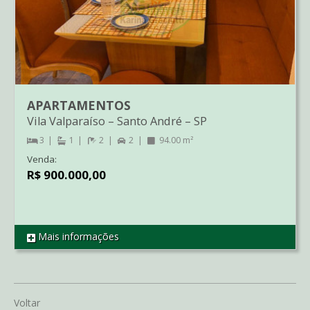
APARTAMENTOS
Vila Valparaíso
–
Santo André
–
SP
3
1
2
2
94.00 m²
Venda:
R$ 900.000,00
Mais informações
REF AP2332
Voltar