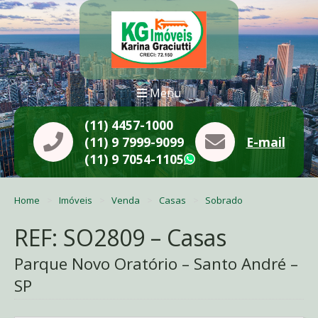
Menu
(11) 4457-1000
(11) 9 7999-9099
E-mail
(11) 9 7054-1105
WhatsApp
Home
Imóveis
Venda
Casas
Sobrado
REF: SO2809 – Casas
Parque Novo Oratório – Santo André –
SP