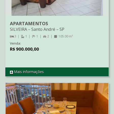
APARTAMENTOS
SILVEIRA
–
Santo André
–
SP
3
1
1
2
105.00 m²
Venda:
R$ 900.000,00
Mais informações
REF AP04553