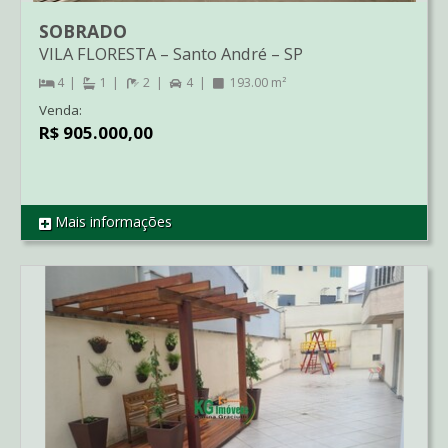
SOBRADO
VILA FLORESTA
–
Santo André
–
SP
4
1
2
4
193.00 m²
Venda:
R$ 905.000,00
Mais informações
REF SO1331