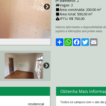
Banheiros: 2
Vagas: 2
Área construída: 200.00 m²
Área total: 500,00 m²
IPTU: R$ 700,00
Valores informados e disponibilidade d
sujeitos a alterações sem prévio aviso.
Share
WhatsApp
Facebook
Twitter
Emai
Obtenha Mais Informa
Todos os campos com
são de p
*
residencial