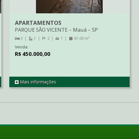
APARTAMENTOS
PARQUE SÃO VICENTE
–
Mauá
–
SP
3
1
2
1
81.00 m²
Venda:
R$ 450.000,00
Mais informações
REF AP04776