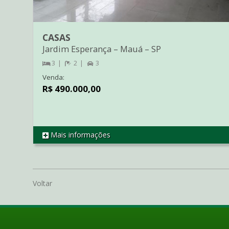
CASAS
Jardim Esperança
–
Mauá
–
SP
3
2
3
Venda:
R$ 490.000,00
Mais informações
REF CA2866
Voltar