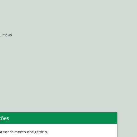
o imóvel
l
ções
reenchimento obrigatório.