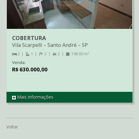
COBERTURA
Vila Scarpelli
–
Santo André
–
SP
2
1
2
2
198.00 m²
Venda:
R$ 630.000,00
Mais informações
REF CO2582
Voltar