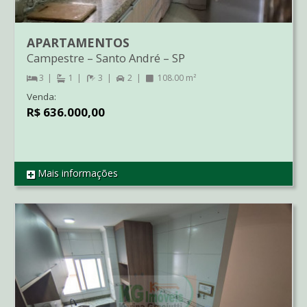
APARTAMENTOS
Campestre
–
Santo André
–
SP
3
1
3
2
108.00 m²
Venda:
R$ 636.000,00
Mais informações
REF CO2829