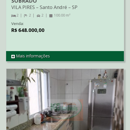
SOBRADO
VILA PIRES
–
Santo André
–
SP
2
2
2
100.00 m²
Venda:
R$ 648.000,00
Mais informações
REF SO3030