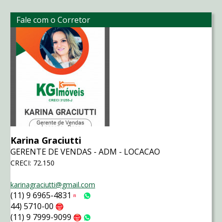
Fale com o Corretor
Karina Graciutti
GERENTE DE VENDAS - ADM - LOCACAO
CRECI: 72.150
karinagraciutti@gmail.com
(11) 9 6965-4831
Tim
WhatsApp
44) 5710-00
Claro
(11) 9 7999-9099
Claro
WhatsApp