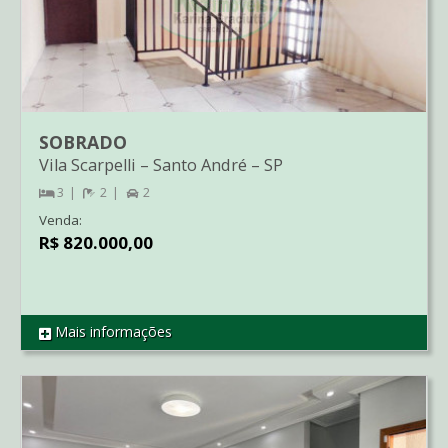
SOBRADO
Vila Scarpelli
–
Santo André
–
SP
3
2
2
Venda:
R$ 820.000,00
Mais informações
REF SO2626