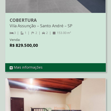
COBERTURA
Vila Assunção
–
Santo André
–
SP
3
1
2
2
153.00 m²
Venda:
R$ 829.500,00
Mais informações
REF CO1226