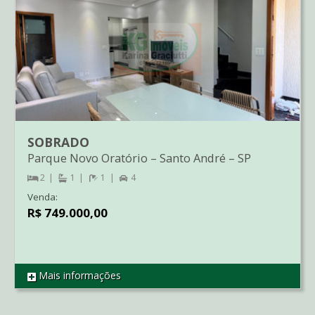
SOBRADO
Parque Novo Oratório
–
Santo André
–
SP
2
1
1
4
Venda:
R$ 749.000,00
Mais informações
REF SO3215