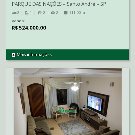
PARQUE DAS NAÇÕES
–
Santo André
–
SP
2
1
2
2
111.00 m²
Venda:
R$ 524.000,00
Mais informações
REF CO00942