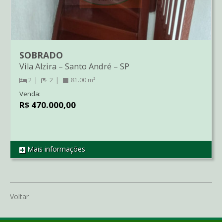
SOBRADO
Vila Alzira
–
Santo André
–
SP
2
2
81.00 m²
Venda:
R$ 470.000,00
Mais informações
REF SO1986
Voltar