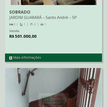
SOBRADO
JARDIM GUARARÁ
–
Santo André
–
SP
3
1
2
1
Venda:
R$ 501.000,00
Mais informações
REF SO01469