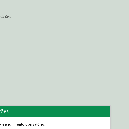
o imóvel
l
ções
reenchimento obrigatório.