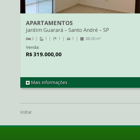
APARTAMENTOS
Jardim Guarará
–
Santo André
–
SP
3
1
1
1
88.00 m²
Venda:
R$ 319.000,00
Mais informações
REF AP3028
Voltar