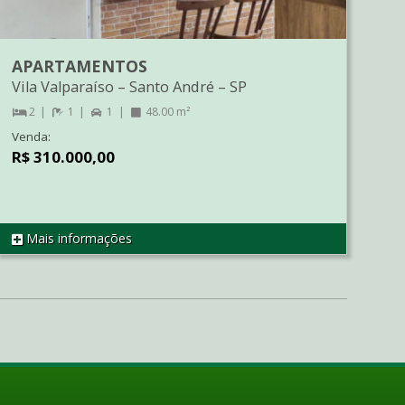
APARTAMENTOS
Vila Valparaíso
–
Santo André
–
SP
2
1
1
48.00 m²
Venda:
R$ 310.000,00
Mais informações
REF AP1797