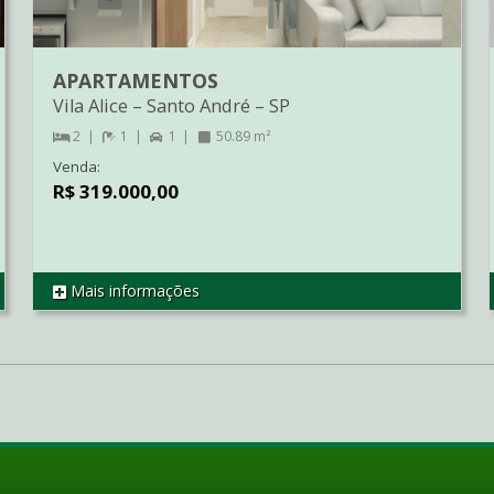
APARTAMENTOS
Vila Alice
–
Santo André
–
SP
2
1
1
50.89 m²
Venda:
R$ 319.000,00
Mais informações
REF AP1688