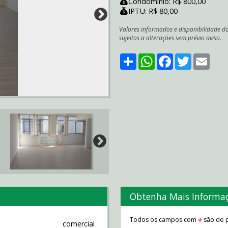
Condomínio: R$ 800,00
IPTU: R$ 80,00
Valores informados e disponibilidade d
sujeitos a alterações sem prévio aviso.
Share
WhatsApp
Facebook
Twitter
Emai
Obtenha Mais Informa
Todos os campos com
são de p
*
comercial