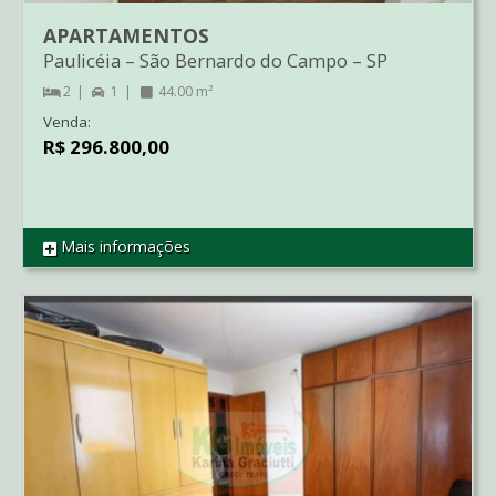
APARTAMENTOS
Paulicéia
–
São Bernardo do Campo
–
SP
2
1
44.00 m²
Venda:
R$ 296.800,00
Mais informações
REF AP2641