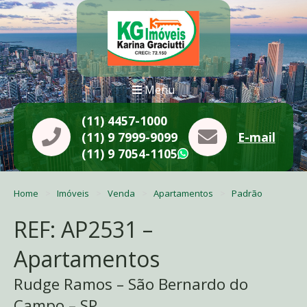
Menu
(11) 4457-1000
(11) 9 7999-9099
E-mail
(11) 9 7054-1105
WhatsApp
Home
Imóveis
Venda
Apartamentos
Padrão
REF: AP2531 –
Apartamentos
Rudge Ramos – São Bernardo do
Campo – SP