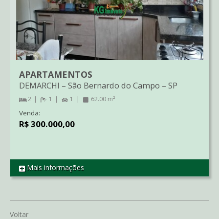
APARTAMENTOS
DEMARCHI
–
São Bernardo do Campo
–
SP
2
1
1
62.00 m²
Venda:
R$ 300.000,00
Mais informações
REF AP04779
Voltar