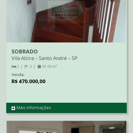
SOBRADO
Vila Alzira
–
Santo André
–
SP
2
2
81.00 m²
Venda:
R$ 470.000,00
Mais informações
REF SO1986