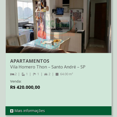
APARTAMENTOS
Vila Homero Thon
–
Santo André
–
SP
2
1
1
2
64.00 m²
Venda:
R$ 420.000,00
Mais informações
REF AP1933