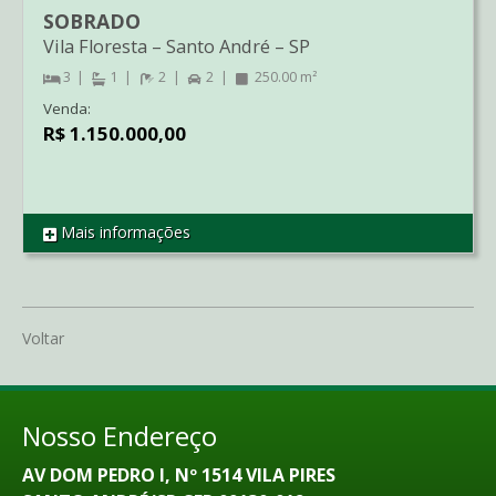
SOBRADO
Vila Floresta
–
Santo André
–
SP
3
1
2
2
250.00 m²
Venda:
R$ 1.150.000,00
Mais informações
REF SO14255
Voltar
Nosso Endereço
AV DOM PEDRO I, Nº 1514 VILA PIRES