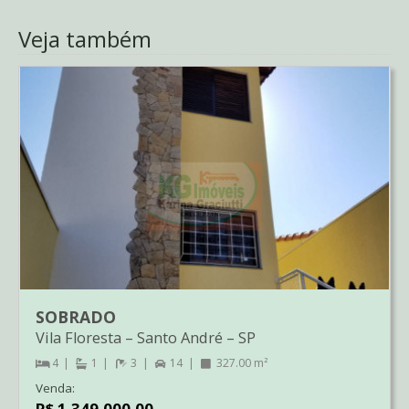
Veja também
SOBRADO
Vila Floresta
–
Santo André
–
SP
4
1
3
14
327.00 m²
Venda:
R$ 1.349.000,00