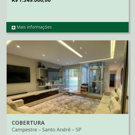
Mais informações
REF SO1427
COBERTURA
Campestre
–
Santo André
–
SP