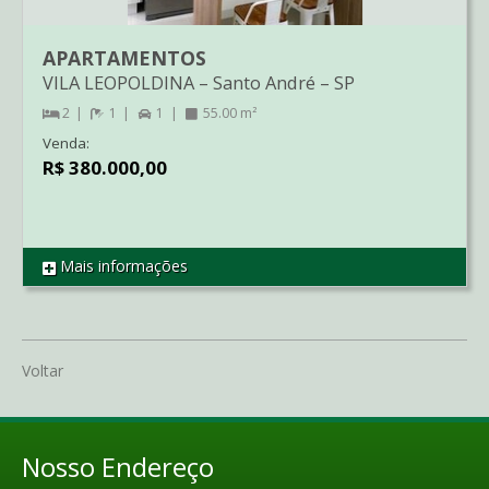
APARTAMENTOS
VILA LEOPOLDINA
–
Santo André
–
SP
2
1
1
55.00 m²
Venda:
R$ 380.000,00
Mais informações
REF AP4265
Voltar
Nosso Endereço