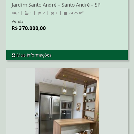
Jardim Santo André
–
Santo André
–
SP
2
1
2
1
74.25 m²
Venda:
R$ 370.000,00
Mais informações
REF AP2352