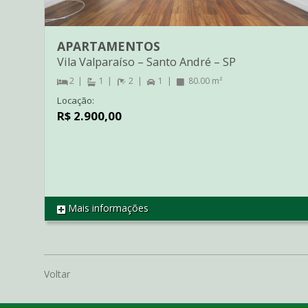
APARTAMENTOS
Vila Valparaíso
–
Santo André
–
SP
2
1
2
1
80.00 m²
Locação:
R$ 2.900,00
Mais informações
REF AP2758
Voltar