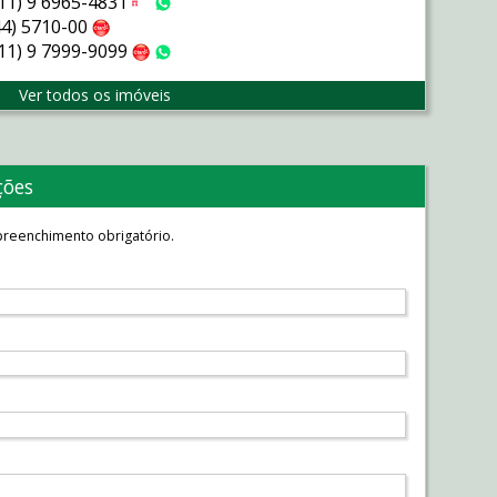
(11) 9 6965-4831
Tim
WhatsApp
44) 5710-00
Claro
(11) 9 7999-9099
Claro
WhatsApp
Ver todos os imóveis
ções
reenchimento obrigatório.