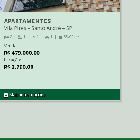
APARTAMENTOS
Vila Pires
–
Santo André
–
SP
2
1
1
1
55.00 m²
Venda:
R$ 479.000,00
Locação:
R$ 2.790,00
Mais informações
REF CO3174