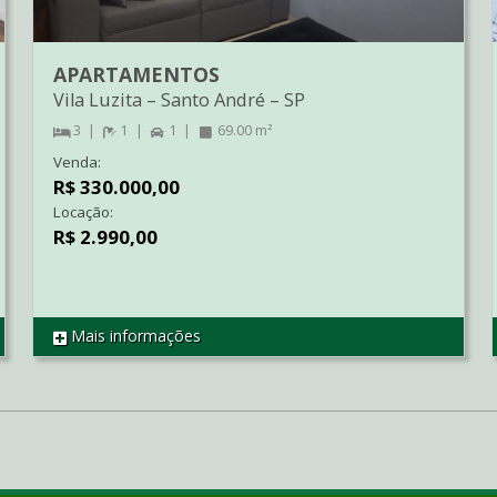
APARTAMENTOS
Vila Luzita
–
Santo André
–
SP
3
1
1
69.00 m²
Venda:
R$ 330.000,00
Locação:
R$ 2.990,00
Mais informações
REF AP3062