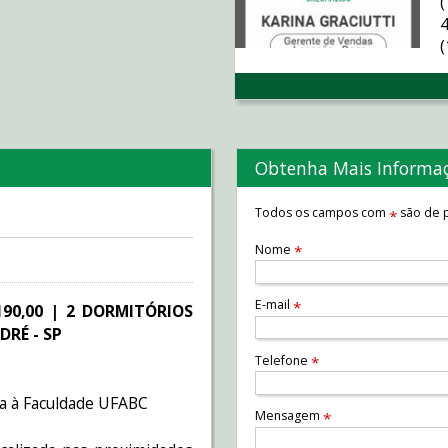
Obtenha Mais Informa
Todos os campos com
são de p
*
Nome
*
E-mail
*
90,00 | 2 DORMITÓRIOS
DRÉ - SP
Telefone
*
a à Faculdade UFABC
Mensagem
*