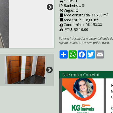
Suítes: 1
Banheiros: 3
Vagas: 2
Área construída: 116.00 m²
Área total: 116,00 m²
Condomínio: R$ 150,00
IPTU: R$ 16,66
Valores informados e disponibilidade d
sujeitos a alterações sem prévio aviso.
Share
WhatsApp
Facebook
Twitter
Emai
Fale com o Corretor
C
k