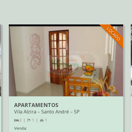
LOCADO
APARTAMENTOS
Vila Alzira
–
Santo André
–
SP
2
1
1
Venda: