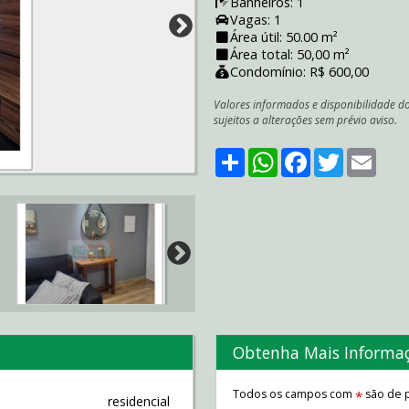
Banheiros: 1
Vagas: 1
Área útil: 50.00 m²
Área total: 50,00 m²
Condomínio: R$ 600,00
Valores informados e disponibilidade d
sujeitos a alterações sem prévio aviso.
Share
WhatsApp
Facebook
Twitter
Emai
Obtenha Mais Informa
Todos os campos com
são de p
*
residencial