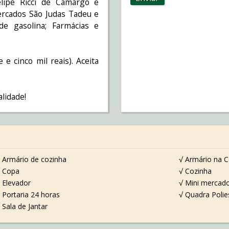
Felipe Ricci de Camargo e
ercados São Judas Tadeu e
e gasolina; Farmácias e
e cinco mil reais). Aceita
lidade!
 Armário de cozinha
√ Armário na C
 Copa
√ Cozinha
 Elevador
√ Mini mercad
 Portaria 24 horas
√ Quadra Polie
 Sala de Jantar