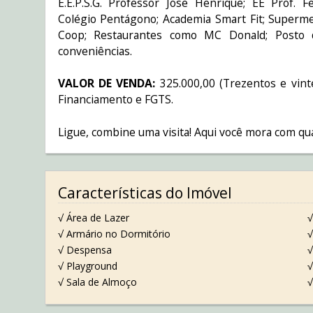
E.E.P.S.G. Professor Jose Henrique; EE Prof. 
Colégio Pentágono; Academia Smart Fit; Superm
Coop; Restaurantes como MC Donald; Posto d
conveniências.
VALOR DE VENDA:
325.000,00 (Trezentos e vinte 
Financiamento e FGTS.
Ligue, combine uma visita! Aqui você mora com qua
Características do Imóvel
√ Área de Lazer
√
√ Armário no Dormitório
√
√ Despensa
√
√ Playground
√
√ Sala de Almoço
√