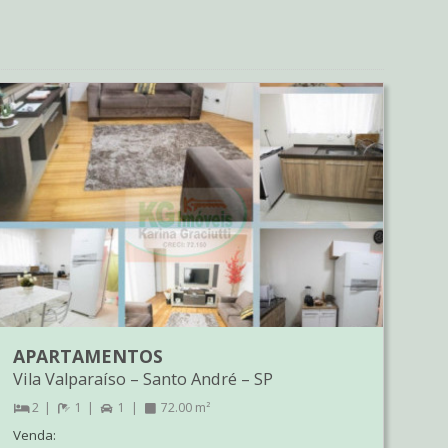
APARTAMENTOS
Vila Valparaíso
–
Santo André
–
SP
2
1
1
72.00 m²
Venda: