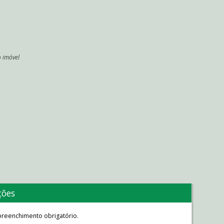
o imóvel
l
ções
reenchimento obrigatório.