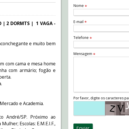
Nome
*
E-mail
*
| 2 DORMTS | 1 VAGA -
Telefone
*
 aconchegante e muito bem
Mensagem
*
o um com cama e mesa home
inha com armário; fogão e
berta.
a.
Por favor, digite os caracteres pa
 Mercado e Academia.
o André/SP. Próximo ao
ulher; Escolas: E.M.E.I.F.,
Enviar