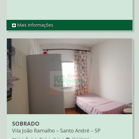
Mais informações
REF AP2279
SOBRADO
Vila João Ramalho
–
Santo André
–
SP