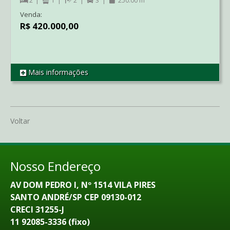
2
1
2
3
250.00 m²
Venda:
R$ 420.000,00
Mais informações
REF SO2252
Voltar
Nosso Endereço
AV DOM PEDRO I, Nº 1514 VILA PIRES
SANTO ANDRÉ/SP CEP 09130-012
CRECI 31255-J
11 92085-3336 (fixo)