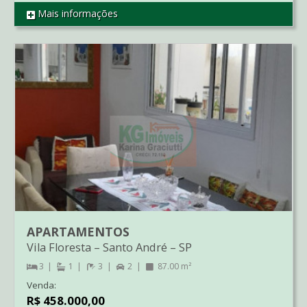
Mais informações
REF CO0863
APARTAMENTOS
Vila Floresta
–
Santo André
–
SP
3
1
3
2
87.00 m²
Venda:
R$ 458.000,00