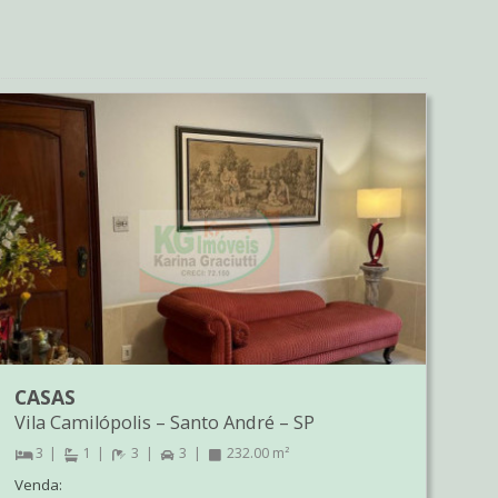
CASAS
Vila Camilópolis
–
Santo André
–
SP
3
1
3
3
232.00 m²
Venda: