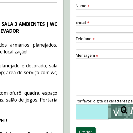
Nome
*
E-mail
*
 SALA 3 AMBIENTES | WC
ELEVADOR
Telefone
*
os armários planejados,
 localização!
Mensagem
*
lanejado e decorado; sala
p; área de serviço com wc;
 com ofurô, quadra, espaço
, salão de jogos. Portaria
Por favor, digite os caracteres pa
EL!
Enviar