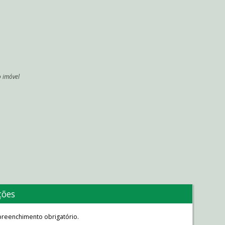
o imóvel
l
ções
reenchimento obrigatório.