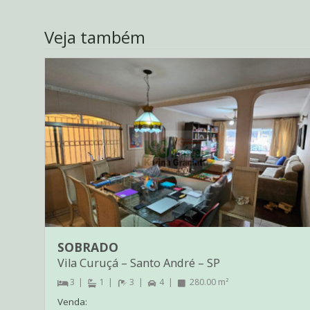
Veja também
SOBRADO
Vila Curuçá
–
Santo André
–
SP
3
1
3
4
280.00 m²
Venda: