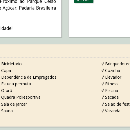
 Próximo ao Parque Celso
 Açúcar; Padaria Brasileira
idade!
 Bicicletario
√ Brinquedote
 Copa
√ Cozinha
 Dependência de Empregados
√ Elevador
 Estuda permuta
√ Fitness
 Ofurô
√ Piscina
 Quadra Poliesportiva
√ Sacada
 Sala de Jantar
√ Salão de fes
 Sauna
√ Varanda