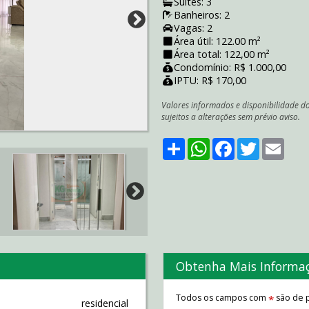
Suítes: 3
Banheiros: 2
Vagas: 2
Área útil: 122.00 m²
Área total: 122,00 m²
Condomínio: R$ 1.000,00
IPTU: R$ 170,00
Valores informados e disponibilidade d
sujeitos a alterações sem prévio aviso.
Share
WhatsApp
Facebook
Twitter
Emai
Obtenha Mais Informa
Todos os campos com
são de p
*
residencial