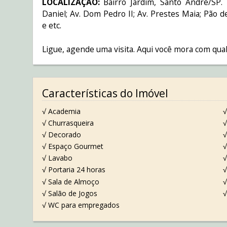
LOCALIZAÇÃO:
Bairro Jardim, Santo André/SP.
Daniel; Av. Dom Pedro II; Av. Prestes Maia; Pão de
e etc.
Ligue, agende uma visita. Aqui você mora com qual
Características do Imóvel
√ Academia
√
√ Churrasqueira
√
√ Decorado
√
√ Espaço Gourmet
√
√ Lavabo
√
√ Portaria 24 horas
√
√ Sala de Almoço
√
√ Salão de Jogos
√
√ WC para empregados