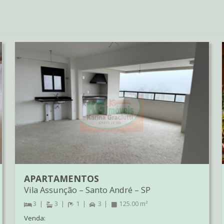
APARTAMENTOS
Vila Assunção
–
Santo André
–
SP
3
3
1
3
125.00 m²
Venda: