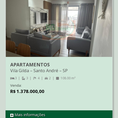
APARTAMENTOS
Vila Gilda
–
Santo André
–
SP
3
3
4
2
108.00 m²
Venda:
R$ 1.378.000,00
Mais informações
REF AP2637