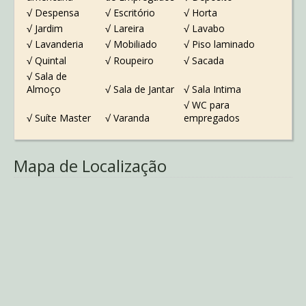
√ Despensa
√ Escritório
√ Horta
√ Jardim
√ Lareira
√ Lavabo
√ Lavanderia
√ Mobiliado
√ Piso laminado
√ Quintal
√ Roupeiro
√ Sacada
√ Sala de
Almoço
√ Sala de Jantar
√ Sala Intima
√ WC para
√ Suíte Master
√ Varanda
empregados
Mapa de Localização