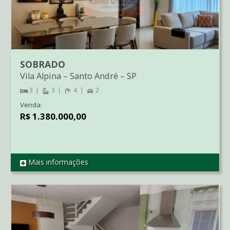
SOBRADO
Vila Alpina
–
Santo André
–
SP
3
3
4
2
Venda:
R$ 1.380.000,00
Mais informações
REF SO2630