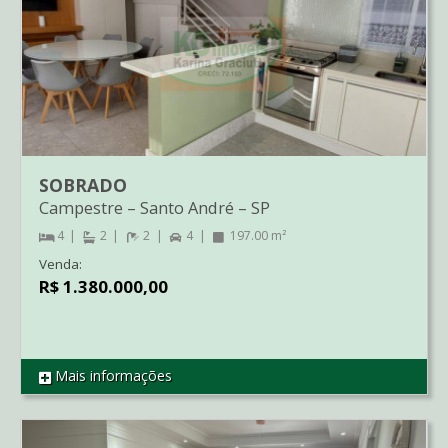
SOBRADO
Campestre
–
Santo André
–
SP
4
2
2
4
197.00 m²
Venda:
R$ 1.380.000,00
Mais informações
REF SO1448