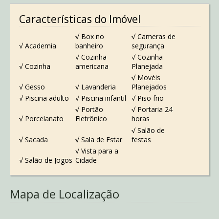
Características do Imóvel
√ Box no
√ Cameras de
√ Academia
banheiro
segurança
√ Cozinha
√ Cozinha
√ Cozinha
americana
Planejada
√ Movéis
√ Gesso
√ Lavanderia
Planejados
√ Piscina adulto
√ Piscina infantil
√ Piso frio
√ Portão
√ Portaria 24
√ Porcelanato
Eletrônico
horas
√ Salão de
√ Sacada
√ Sala de Estar
festas
√ Vista para a
√ Salão de Jogos
Cidade
Mapa de Localização