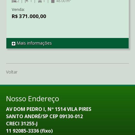
2
1
1
48.00 m²
Venda:
R$ 371.000,00
Mais informações
REF AP4341
Voltar
Nosso Endereço
AV DOM PEDRO I, Nº 1514 VILA PIRES
SANTO ANDRÉ/SP CEP 09130-012
CRECI 31255-J
11 92085-3336 (fixo)