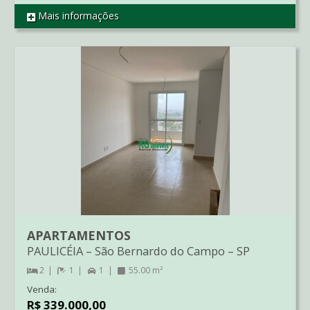
Mais informações
REF AP04723
APARTAMENTOS
PAULICÉIA
–
São Bernardo do Campo
–
SP
2
1
1
55.00 m²
Venda:
R$ 339.000,00