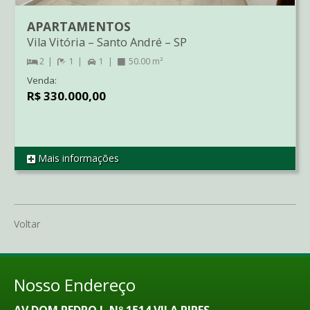
APARTAMENTOS
Vila Vitória
–
Santo André
–
SP
2
1
1
50.00 m²
Venda:
R$ 330.000,00
Mais informações
REF AP2861
Voltar
Nosso Endereço
AV DOM PEDRO I, Nº 1514 VILA PIRES