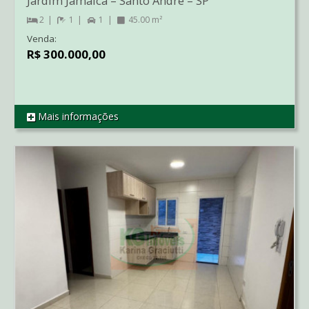
Jardim Jamaica
–
Santo André
–
SP
2
1
1
45.00 m²
Venda:
R$ 300.000,00
Mais informações
REF AP3284