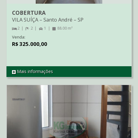
COBERTURA
VILA SUÍÇA
–
Santo André
–
SP
2
2
1
88.00 m²
Venda:
R$ 325.000,00
Mais informações
REF CO00982