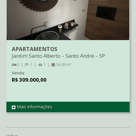
APARTAMENTOS
Jardim Santo Alberto
–
Santo André
–
SP
2
1
1
54.00 m²
Venda:
R$ 309.000,00
Mais informações
REF AP1693
Voltar