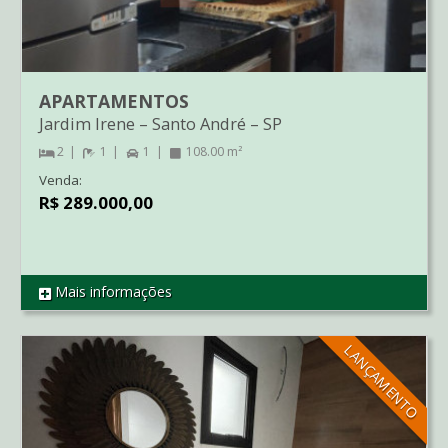
APARTAMENTOS
Jardim Irene
–
Santo André
–
SP
2
1
1
108.00 m²
Venda:
R$ 289.000,00
Mais informações
REF CO1792
LANÇAMENTO