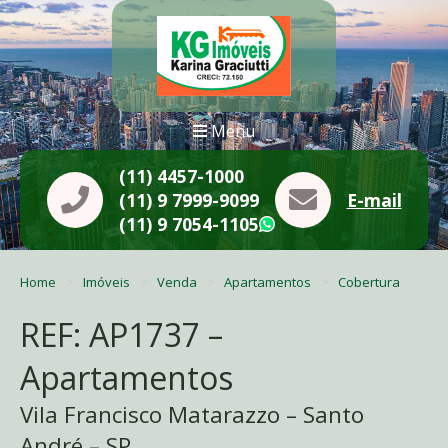
Menu
(11) 4457-1000
(11) 9 7999-9099
E-mail
(11) 9 7054-1105
WhatsApp
Home
Imóveis
Venda
Apartamentos
Cobertura
REF: AP1737 –
Apartamentos
Vila Francisco Matarazzo – Santo
André – SP