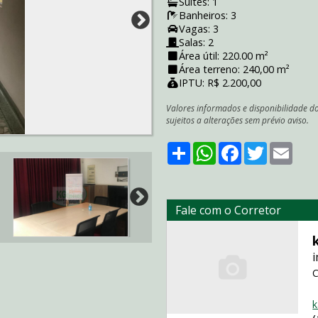
Suítes: 1
Banheiros: 3
Vagas: 3
Salas: 2
Área útil: 220.00 m²
Área terreno: 240,00 m²
IPTU: R$ 2.200,00
Valores informados e disponibilidade d
sujeitos a alterações sem prévio aviso.
Share
WhatsApp
Facebook
Twitter
Emai
Fale com o Corretor
i
C
k