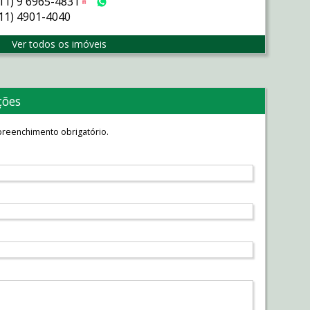
(11) 9 6965-4831
Tim
WhatsApp
(11) 4901-4040
Ver todos os imóveis
ções
reenchimento obrigatório.