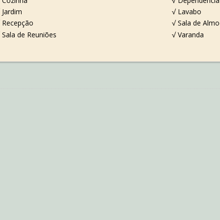
 Cozinha
√ Dependência
 Jardim
√ Lavabo
 Recepção
√ Sala de Alm
 Sala de Reuniões
√ Varanda