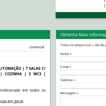
Obtenha Mais Informa
Todos os campos com
são de p
*
comercial
Nome
*
E-mail
*
UTOMAÇÃO | 7 SALAS C/
 | COZINHA | 3 WCS |
Telefone
*
condicionado em todos os
Mensagem
*
resas em geral.