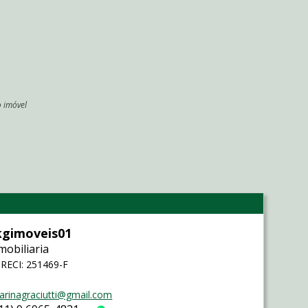
o imóvel
l
kgimoveis01
mobiliaria
RECI: 251469-F
arinagraciutti@gmail.com