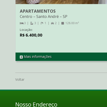
APARTAMENTOS
Centro
–
Santo André
–
SP
3
3
1
2
128.00 m²
Locação:
R$ 6.400,00
Mais informações
REF AP3009
Voltar
Nosso Endereço