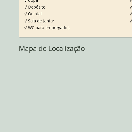
√ Copa
√
√ Depósito
√
√ Quintal
√
√ Sala de Jantar
√
√ WC para empregados
Mapa de Localização