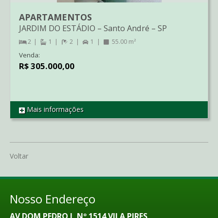
APARTAMENTOS
JARDIM DO ESTÁDIO
–
Santo André
–
SP
2
1
2
1
55.00 m²
Venda:
R$ 305.000,00
Mais informações
REF AP4278
Voltar
Nosso Endereço
AV DOM PEDRO I, Nº 1514 VILA PIRES