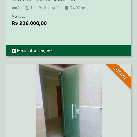
2
1
2
1
74.00 m²
Venda:
R$ 326.000,00
Mais informações
REF AP4364
LOCADO