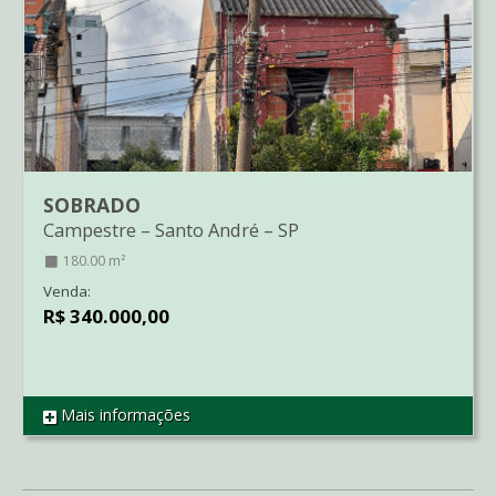
SOBRADO
Campestre
–
Santo André
–
SP
180.00 m²
Venda:
R$ 340.000,00
Mais informações
REF SO3281