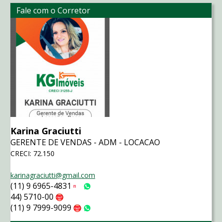
Fale com o Corretor
Karina Graciutti
GERENTE DE VENDAS - ADM - LOCACAO
CRECI: 72.150
karinagraciutti@gmail.com
(11) 9 6965-4831
Tim
WhatsApp
44) 5710-00
Claro
(11) 9 7999-9099
Claro
WhatsApp