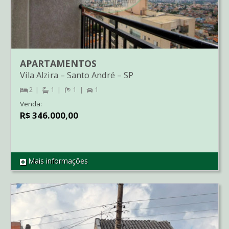
APARTAMENTOS
Vila Alzira
–
Santo André
–
SP
2
1
1
1
Venda:
R$ 346.000,00
Mais informações
REF AP3239