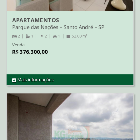
APARTAMENTOS
Parque das Nações
–
Santo André
–
SP
2
1
2
1
52.00 m²
Venda:
R$ 376.300,00
Mais informações
REF AP2368